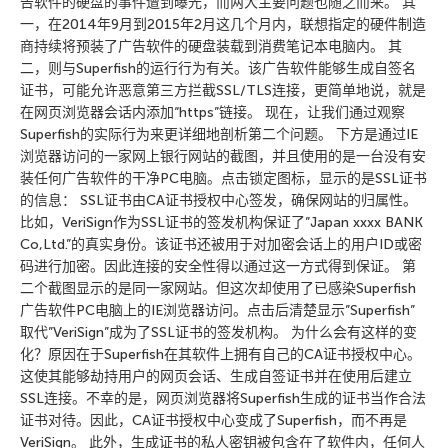
告软件的硬盘的事件遭到曝光，而两大主要问题也随之而来。 其
一，在2014年9月到2015年2月这几个月内，联想指定的硬件制造
商持续将预装了广告软件的硬盘装载到消费笔记本电脑内。 其
二，则与Superfish的运行行为有关。该广告软件能够生成自签名
证书，可能允许恶意第三方拦截SSL/TLS连接，更简单地说，就是
在网页浏览器会话内添加“https”链接。 现在，让我们通过观察
Superfish的实际行为来更详细地剖析第二个问题。 下方是通过IE
浏览器访问的一家网上银行网站的截图，并且使用的是一台没有安
装任何广告软件的干净PC电脑。点击锁定图标，显示的是SSL证书
的信息： SSL证书由CA证书授权中心签发，确保网站的归属性。
比如，VeriSign作为SSL证书的签发机构保证了”Japan xxxx BANK
Co,Ltd.”的真实身份。该证书还被用于对加密会话上的用户ID或密
码进行加密。因此连接的安全性得以通过这一方式得到保证。 第
二个截图显示的是同一家网站。但这次却使用了已感染Superfish
广告软件PC电脑上的IE浏览器访问。点击后清楚显示”Superfish”
取代”VeriSign”成为了SSL证书的签发机构。 为什么会有这样的变
化？原因在于Superfish在其软件上拥有自己的CA证书授权中心。
这使其能够劫持用户的网页会话、生成自签证书并在使用后建立
SSL连接。不幸的是，网页浏览器将Superfish生成的证书当作合法
证书对待。因此，CA证书授权中心变成了Superfish，而不再是
VeriSign。 此外，生成证书的私人密钥被包含在了软件内，任何人