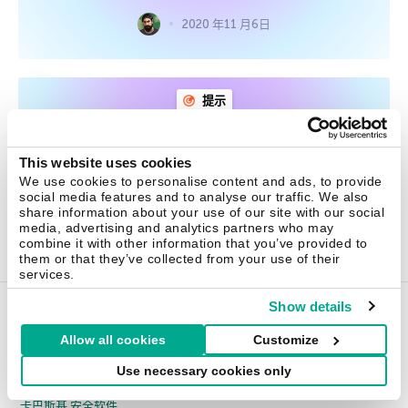
2020 年11 月6日
提示
为何需要规整你的计算机文件
This website uses cookies
本文将解释为何杂乱无章的数据可能会导致你丢掉工作。
We use cookies to personalise content and ads, to provide
social media features and to analyse our traffic. We also
share information about your use of our site with our social
2020 年11 月2日
media, advertising and analytics partners who may
combine it with other information that you’ve provided to
them or that they’ve collected from your use of their
services.
Show details
家用产品
Allow all cookies
Customize
Use necessary cookies only
卡巴斯基 反病毒软件
卡巴斯基 安全软件