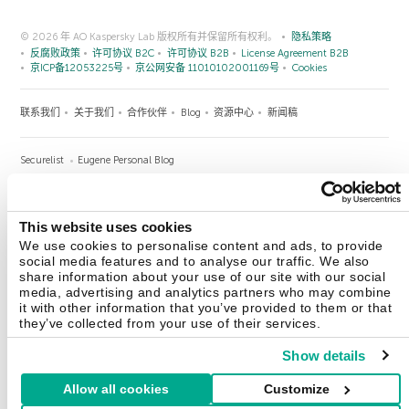
© 2026 年 AO Kaspersky Lab 版权所有并保留所有权利。
隐私策略
反腐败政策
许可协议 B2C
许可协议 B2B
License Agreement B2B
京ICP备12053225号
京公网安备 11010102001169号
Cookies
联系我们
关于我们
合作伙伴
Blog
资源中心
新闻稿
Securelist
Eugene Personal Blog
This website uses cookies
We use cookies to personalise content and ads, to provide
中国 (China)
social media features and to analyse our traffic. We also
share information about your use of our site with our social
media, advertising and analytics partners who may combine
it with other information that you’ve provided to them or that
they’ve collected from your use of their services.
Show details
Allow all cookies
Customize