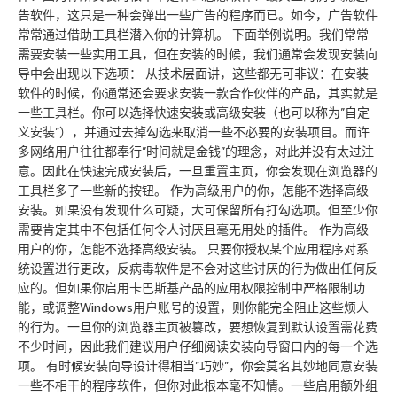
告软件，这只是一种会弹出一些广告的程序而已。如今，广告软件
常常通过借助工具栏潜入你的计算机。 下面举例说明。我们常常
需要安装一些实用工具，但在安装的时候，我们通常会发现安装向
导中会出现以下选项： 从技术层面讲，这些都无可非议：在安装
软件的时候，你通常还会要求安装一款合作伙伴的产品，其实就是
一些工具栏。你可以选择快速安装或高级安装（也可以称为”自定
义安装”），并通过去掉勾选来取消一些不必要的安装项目。而许
多网络用户往往都奉行”时间就是金钱”的理念，对此并没有太过注
意。因此在快速完成安装后，一旦重置主页，你会发现在浏览器的
工具栏多了一些新的按钮。 作为高级用户的你，怎能不选择高级
安装。如果没有发现什么可疑，大可保留所有打勾选项。但至少你
需要肯定其中不包括任何令人讨厌且毫无用处的插件。 作为高级
用户的你，怎能不选择高级安装。 只要你授权某个应用程序对系
统设置进行更改，反病毒软件是不会对这些讨厌的行为做出任何反
应的。但如果你启用卡巴斯基产品的应用权限控制中严格限制功
能，或调整Windows用户账号的设置，则你能完全阻止这些烦人
的行为。一旦你的浏览器主页被篡改，要想恢复到默认设置需花费
不少时间，因此我们建议用户仔细阅读安装向导窗口内的每一个选
项。 有时候安装向导设计得相当”巧妙”，你会莫名其妙地同意安装
一些不相干的程序软件，但你对此根本毫不知情。一些启用额外组