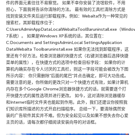
件的界面元素往往不易察觉。 如果不幸你安装了流氓软件，不用
担心，下面我将告诉你清除的方法。 最有效的工具栏清除方式是
找到安装文件夹后运行卸载程序。例如：Webalta作为一种常见的
搜索栏，其卸载程序位于：
C:UsersAdminAppDataLocalWebaltaToolBaruninstall.exe（Windo
7系统）。 如果是Windows XP系统的话，其位置在：
C:Documents and SettingsAdminLocal SettingsApplication
DataWebalta Toolbaruninstall.exe 如果你无法找到卸载程序，这
里还有个好方法。检查浏览器的快捷方式（右键浏览器后选择快捷
菜单的属性），在快捷方式的选项中检查目标字段： 如果你的计
算机内确实存在令人讨厌的工具栏，则这一字段可能会被改为下图
所示内容： 你只需删除”后面的尾巴”并点击确定，即可大功告成。
需要注意的是，你所做的更改只对一个快捷方式有效，如果计算机
内存在多个Google Chrome浏览器快捷方式的话，就需要逐个打
开快捷方式的属性选项并进行更改。 如今，这对清除浏览器缓存
和Internet临时文件夹也能起到作用。此外，我们还建议你按照我
们知识库所描述的方式开启扫描程序。 总结一下，要清除偶然安
装的广告软件其实并不难。但为安全起见以及如果不想失去你心爱
主页的话，请每次都仔细阅读安装向导的对话框。