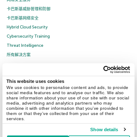
卡巴斯基威胁管理和防御
卡巴斯基网络安全
Hybrid Cloud Security
Cybersecurity Training
Threat Intelligence
所有解决方案
© 2026 年 AO Kaspersky Lab 版权所有并保留所有权利。
隐私策略
反腐败政策
许可协议 B2C
许可协议 B2B
License Agreement B2B
This website uses cookies
京ICP备12053225号
京公网安备 11010102001169号
Cookies
We use cookies to personalise content and ads, to provide
social media features and to analyse our traffic. We also
share information about your use of our site with our social
联系我们
关于我们
合作伙伴
Blog
资源中心
新闻稿
media, advertising and analytics partners who may
combine it with other information that you’ve provided to
them or that they’ve collected from your use of their
Securelist
Eugene Personal Blog
services.
Show details