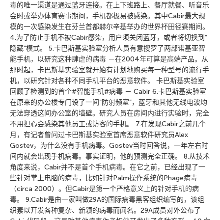
毒的唯一渠道是通过蓝牙连接。在上下班路上、餐厅就餐、听音乐
会时或举办体育赛事期间，手机都极易被感染。其中Cabir最大规
模的一次感染发生在芬兰首都赫尔辛基举办的世界杯田径赛期间。
4.为了防止手机不被Cabir感染，用户须关闭蓝牙，或者将切换到”
隐藏”模式。 5.卡巴斯基实验室分析人员有意搜罗了两部诺基亚智
能手机，以研究这种肆虐的病毒 －在2004年可算是高端产品。从
那时起，卡巴斯基实验室就开始有计划地购买每一种型号的流行手
机，以研究针对各种不同手机平台的恶意软件。 卡巴斯基实验室
回顾了检测到的首个#智能手机#病毒 － Cabir 6.卡巴斯基实验室
在原来的办公楼专门设了一间”防射频室”，蓝牙和其他无线电波均
无法穿透这间办公室的墙壁。研究人员在房间内进行实验时，完全
不用担心会感染其他员工或访客的手机。 7.在发现Cabir之前几个
月，有记者曾问过卡巴斯基实验室首席恶意软件研究员Alex
Gostev，为什么没有手机病毒。Gostev当时回答说，一年左右时
间内就会出现手机病毒。事实证明，他的预测完全正确。 8.从技术
角度来说，Cabir并不是首个手机病毒。在它之前，已经出现了一
些针对掌上电脑的病毒，比如针对Palm操作系统的Phage病毒
（circa 2000）。但Cabir是第一个严格意义上的针对手机的病
毒。 9.Cabir是由一家叫做29A的国际病毒黑客组织编写的，该组
织素以开发各种复杂、新颖的病毒而闻名。29A成员对外公布了