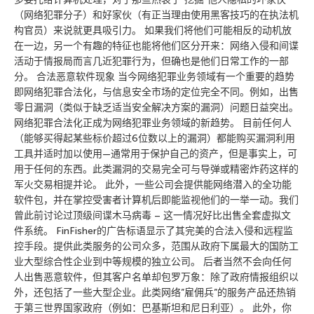
（网络犯罪分子）和好家伙（有正当理由使用黑客技巧的在执法机
构官员）来说就更具吸引力。 如果我们将他们可能相反的动机放
在一边，另一个有趣的特征也能将他们区分开来：网络入侵和间谍
活动于情报局而言几近犯罪行为，但确也是他们日常工作的一部
分。 合法恶意软件现象 当今网络犯罪业务领域有一个重要的趋势
即网络犯罪合法化，与信息安全市场的定位完全不同。例如，出售
零日漏洞（类似于缺乏适当安全解决方案的漏洞）问题日益突出。
网络犯罪合法化正成为网络犯罪业务领域的新趋势。 目前任何人
（能够买得起某些标价超过6位数以上的漏洞）都能购买漏洞利用
工具并适时加以使用—通常用于保护自己的资产，但是事实上，可
用于任何的东西。此类漏洞的交易完全可与导弹或精密炸药这样的
军火交易相提并论。 此外，一些公司会提供能网络潜入的全功能
软件包，并在掌控受害者计算机后即能监视他们的一举一动。我们
曾此前讨论过顶级间谍木马病毒 – 这一情况好比出售全套虚拟文
件系统。 FinFisher的广告标语显示了其完美的合法入侵和远程监
控手段。提供此类服务的公司众多，范围从政府下属最大的国防工
业大型综合性企业到中等规模的独立公司。 后者当然不会向任何
人出售恶意软件，但其客户名单却包罗万象：除了政府情报组织以
外，还包括了一些大型企业。此类网络”雇佣兵”的服务产品还热销
于第三世界国家政府（例如：巴基斯坦和尼日利亚）。 此外，你