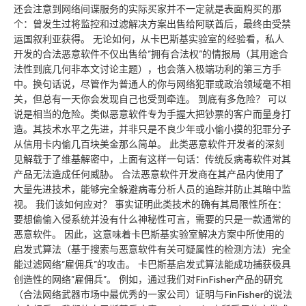
还会注意到网络间谍服务的实际买家并不一定就是表面购买的那
个：曾发生过将监控和过滤解决方案出售给阿联酋后，最终由受禁
运国叙利亚获得。 无论如何，从卡巴斯基实验室的经验看，私人
开发的合法恶意软件不仅出售给”拥有合法权”的情报局（其用途合
法性到底几何非本文讨论主题），也会落入极端功利的第三方手
中。换句话说，尽管作为普通人的你与网络犯罪或政治领域毫不相
关，但总有一天你会发现自己也受到牵连。 到底有多危险？ 可以
说是相当的危险。类似恶意软件专为手握大把钞票的客户而量身打
造。其技术水平之先进，并非只是不良少年或小偷小摸的犯罪分子
从信用卡内偷几百块美金那么简单。 此类恶意软件开发者的深刻
见解载于了维基解密中，上面有这样一句话：传统反病毒软件对其
产品无法造成任何威胁。 合法恶意软件开发商在其产品内使用了
大量先进技术，能够完全躲避病毒分析人员的追踪并防止其暗中监
视。 我们该如何应对？ 事实证明此类技术的确有其局限性所在：
要想偷偷入侵系统并没有什么神秘性可言，需要的只是一款通常的
恶意软件。 因此，这意味着卡巴斯基实验室解决方案中所使用的
启发式算法（基于搜索与恶意软件有关可疑属性的检测方法）完全
能过滤网络”雇佣兵”的攻击。 卡巴斯基启发式算法能成功捕获极具
创造性的网络”雇佣兵”。 例如，通过我们对FinFisher产品的研究
（合法网络武器市场中最优秀的一家公司）证明与FinFisher的说法