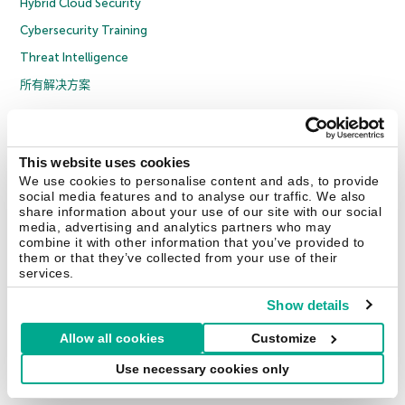
Hybrid Cloud Security
Cybersecurity Training
Threat Intelligence
所有解决方案
© 2026 年 AO Kaspersky Lab 版权所有并保留所有权利。
隐私策略
反腐败政策
许可协议 B2C
许可协议 B2B
License Agreement B2B
This website uses cookies
京ICP备12053225号
京公网安备 11010102001169号
Cookies
We use cookies to personalise content and ads, to provide
social media features and to analyse our traffic. We also
share information about your use of our site with our social
联系我们
关于我们
合作伙伴
Blog
资源中心
新闻稿
media, advertising and analytics partners who may
combine it with other information that you’ve provided to
them or that they’ve collected from your use of their
Securelist
Eugene Personal Blog
services.
Show details
Allow all cookies
Customize
中国 (China)
Use necessary cookies only