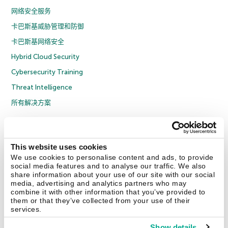
网络安全服务
卡巴斯基威胁管理和防御
卡巴斯基网络安全
Hybrid Cloud Security
Cybersecurity Training
Threat Intelligence
所有解决方案
© 2026 年 AO Kaspersky Lab 版权所有并保留所有权利。
隐私策略
反腐败政策
许可协议 B2C
许可协议 B2B
License Agreement B2B
This website uses cookies
京ICP备12053225号
京公网安备 11010102001169号
Cookies
We use cookies to personalise content and ads, to provide
social media features and to analyse our traffic. We also
share information about your use of our site with our social
联系我们
关于我们
合作伙伴
Blog
资源中心
新闻稿
media, advertising and analytics partners who may
combine it with other information that you’ve provided to
them or that they’ve collected from your use of their
Securelist
Eugene Personal Blog
services.
Show details