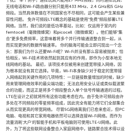
干扰。 举个例子，遥控玩具只能用27 MHz频段，同时遥控玩具、
无线电话和Wi-Fi路由器分别只能用433 MHz、2.4 GHz和5 GHz
频段。当然具体数值在不同国家也不尽相同，这可能会产生某些兼
容性问题。 免许可频段LTE概念的基础是使用”免费”频段部署LTE
网络。当然，我们说的是低功率基站，比如：仅运用于室内的
femtocell（毫微微蜂窝）和picocell（微微蜂窝）。他们能够”集
合”更多免费频率，这意味着将多个并行传输通道整合到一起，从
而实现更快的数据传输速率。 你的脑海可能会立即闪现出一个念
头：那我们为什么还要Wi-Fi呢？Wi-Fi并没有那么容易被抛弃；恰
恰相反，Wi-Fi技术将依然起到其应有的作用，即作为小型本地无
线网络的基站。 最初，该项技术仅被用来创建宽带接入网络，因
为根本就没有其它选择。毕竟，Wi-Fi本身缺少对于稳定的宽带接
入网络起到关键作用的几项特性：一旦链接数量增加的时候，缺少
用来管理网络效率的最尖端功能；无法启用安全认证或类似载波聚
合的功能，而这正是将多个频段整合入单个信号传输通道的过程。
LTE在设计之初就将所有这些功能考虑在内。由于免许可频段由许
多处在不同频段的零星频率组成，因此完全有能力将它们全部集合
从而实现更高的带宽网络。 尽管5G网络离我们已愈来愈近，但PC
电脑、电视和其它家用电器依然可以选择连接Wi-Fi网络。而作为
流量消耗’大户’的智能手机和平板电脑则可使用LTE-U网络。此
外，为了将这些联网设备整合入家庭网络中，链路聚合技术得以设