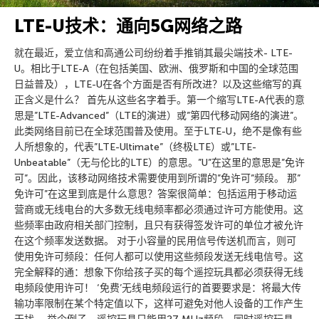
LTE-U技术：通向5G网络之路
就在最近，爱立信和高通公司纷纷着手推销其最尖端技术- LTE-
U。相比于LTE-A（在包括美国、欧洲、俄罗斯和中国的全球范围
日益普及），LTE-U在各个方面是否有所改进？以及这些缩写的真
正含义是什么？ 首先从这些名字着手。第一个缩写LTE-A代表的意
思是”LTE-Advanced”（LTE的演进）或”第四代移动网络的演进”。
此类网络目前已在全球范围普及使用。至于LTE-U，绝不是像有些
人所想象的，代表”LTE-Ultimate”（终极LTE）或”LTE-
Unbeatable”（无与伦比的LTE）的意思。”U”在这里的意思是”免许
可”。因此，该移动网络技术需要使用到所谓的”免许可”频段。 那”
免许可”在这里到底是什么意思？答案很简单：包括运用于移动运
营商或无线电台的大多数无线电频率都必须通过许可方能使用。这
些频率由政府相关部门控制，且只有获得签发许可的单位才被允许
在这个频率发送数据。 对于小容量的民用信号传送机而言，则可
使用免许可频段：任何人都可以使用这些频段发送无线电信号。这
完全解释的通：想象下你给孩子买的每个遥控玩具都必须获得无线
电频段使用许可！ ‘免费’无线电频段运行的首要要求是：将最大传
输功率限制在某个特定值以下，这样可避免对他人设备的工作产生