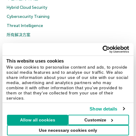
Hybrid Cloud Security
Cybersecurity Training
Threat Intelligence
所有解决方案
© 2026 年 AO Kaspersky Lab 版权所有并保留所有权利。
隐私策略
反腐败政策
许可协议 B2C
许可协议 B2B
License Agreement B2B
This website uses cookies
京ICP备12053225号
京公网安备 11010102001169号
Cookies
We use cookies to personalise content and ads, to provide
social media features and to analyse our traffic. We also
share information about your use of our site with our social
联系我们
关于我们
合作伙伴
Blog
资源中心
新闻稿
media, advertising and analytics partners who may
combine it with other information that you’ve provided to
them or that they’ve collected from your use of their
Securelist
Eugene Personal Blog
services.
Show details
Allow all cookies
Customize
中国 (China)
Use necessary cookies only