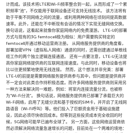
计而成。该技术将LTE和Wi-Fi频率整合到一起，从而形成了一个累
积频率”池”，不仅能用于联网设备还可支持无线技术。 该方法将有
助于平衡不同网络之间的流量，或利用两种网络在顷刻间提高数据
速率。此外，还能在不中断现有会话的情况下实现无缝网络交换。
换句话说，这看起来就像你家庭网络内的免费漫游。 LTE-U的部署
方式与现有的3G femtocell极为相似：用户需要购买特定的
femtocell并通过移动运营商注册。 从网络服务提供商的角度看，
部署加密VPN（虚拟私人网络）通道的同时，还需创建通过单根线
缆工作的两个独立逻辑连接通道。 还有一点要注意，LTE-U无法提
高你家庭网络提供商的互联网连接速度。与此同时，移动设备也将
比以往更频繁地使用无线连接。 然而，这个想法并非完美：部署
LTE-U的前提是需要网络服务提供商参与其中，但问题是提供商并
不一定会对此类合作持积极态度。而许多网络服务提供商则采用另
一种方法来解决同一难题，例如：将室内连接流量分流，也被称
为”Wi-Fi分流”。 换句话说，网络服务提供商已部署了承载巨大的
Wi-Fi网络，启用了无缝分流和基于授权的SIM卡，并开启了无线网
路语音（Wi-Fi呼叫）等。他们投入了巨额资金用于基础设施建
设，因此必须尽快收回成本。但等到这些投资成本完全收回的时
候，5G网络可能早已遍布全球了。 另一方面，这些网络运营商依
然必须解决网络流量急速增长的问题，目前处在一个两难的境地：