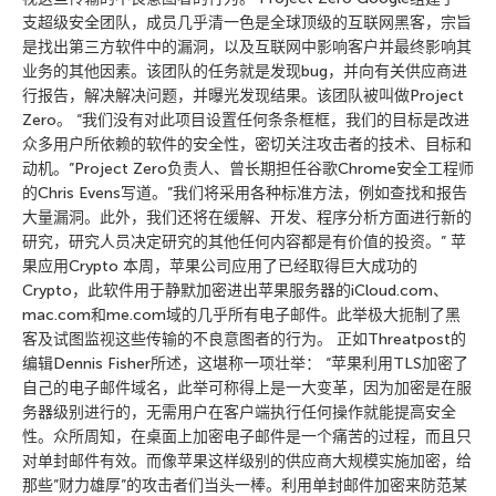
支超级安全团队，成员几乎清一色是全球顶级的互联网黑客，宗旨
是找出第三方软件中的漏洞，以及互联网中影响客户并最终影响其
业务的其他因素。该团队的任务就是发现bug，并向有关供应商进
行报告，解决解决问题，并曝光发现结果。该团队被叫做Project
Zero。 “我们没有对此项目设置任何条条框框，我们的目标是改进
众多用户所依赖的软件的安全性，密切关注攻击者的技术、目标和
动机。”Project Zero负责人、曾长期担任谷歌Chrome安全工程师
的Chris Evens写道。”我们将采用各种标准方法，例如查找和报告
大量漏洞。此外，我们还将在缓解、开发、程序分析方面进行新的
研究，研究人员决定研究的其他任何内容都是有价值的投资。” 苹
果应用Crypto 本周，苹果公司应用了已经取得巨大成功的
Crypto，此软件用于静默加密进出苹果服务器的iCloud.com、
mac.com和me.com域的几乎所有电子邮件。此举极大扼制了黑
客及试图监视这些传输的不良意图者的行为。 正如Threatpost的
编辑Dennis Fisher所述，这堪称一项壮举： “苹果利用TLS加密了
自己的电子邮件域名，此举可称得上是一大变革，因为加密是在服
务器级别进行的，无需用户在客户端执行任何操作就能提高安全
性。众所周知，在桌面上加密电子邮件是一个痛苦的过程，而且只
对单封邮件有效。而像苹果这样级别的供应商大规模实施加密，给
那些”财力雄厚”的攻击者们当头一棒。利用单封邮件加密来防范某