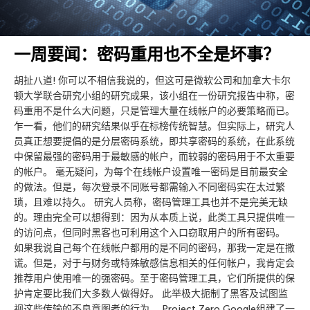
一周要闻：密码重用也不全是坏事？
胡扯八道! 你可以不相信我说的，但这可是微软公司和加拿大卡尔
顿大学联合研究小组的研究成果，该小组在一份研究报告中称，密
码重用不是什么大问题，只是管理大量在线帐户的必要策略而已。
乍一看，他们的研究结果似乎在标榜传统智慧。但实际上，研究人
员真正想要提倡的是分层密码系统，即共享密码的系统，在此系统
中保留最强的密码用于最敏感的帐户，而较弱的密码用于不太重要
的帐户。 毫无疑问，为每个在线帐户设置唯一密码是目前最安全
的做法。但是，每次登录不同账号都需输入不同密码实在太过繁
琐，且难以持久。 研究人员称，密码管理工具也并不是完美无缺
的。理由完全可以想得到：因为从本质上说，此类工具只提供唯一
的访问点，但同时黑客也可利用这个入口窃取用户的所有密码。
如果我说自己每个在线帐户都用的是不同的密码，那我一定是在撒
谎。但是，对于与财务或特殊敏感信息相关的任何帐户，我肯定会
推荐用户使用唯一的强密码。至于密码管理工具，它们所提供的保
护肯定要比我们大多数人做得好。 此举极大扼制了黑客及试图监
视这些传输的不良意图者的行为。 Project Zero Google组建了一