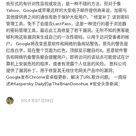
些形式的有针对性监视或攻击，是一种不错的方法，但对于像
Yahoo、Google或苹果这样的大型电子邮件提供商来说，加密与
其他提供商之间的通信有助于保护大批用户。” 修复补丁 谈到密码
管理工具，免不了会提及LastPass，这是一种流行的基于浏览器
的密码管理工具，最近此工具修复了若干漏洞。无所不知的黑客能
够利用这些漏洞来生成自己的一次性密码，以用于访问受害者的帐
户。 Google将改变恶意软件和网络钓鱼网站警告。原先的警告是
红底白字，现在整个页面为红色，顶部显示醒目的X。恶意软件警
告和网络钓鱼警告都会提醒用户，即将访问的该站点可能尝试在计
算机上安装危险的程序，或者有泄露个人信息的风险。 思科公司
提供了漏洞补丁，用于修复其无线住宅网关产品中的漏洞；
Google发布Chrome安卓版更新，解决了URL欺诈问题。 一周综
述#Kaspersky Daily的@TheBrianDonohue #安全头条新闻：
2014 年07 月18日