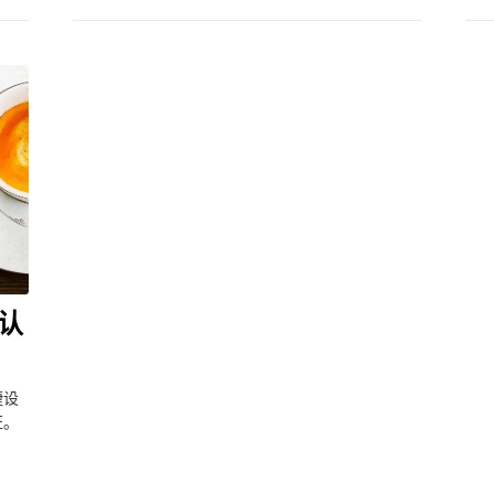
认
捷设
证。