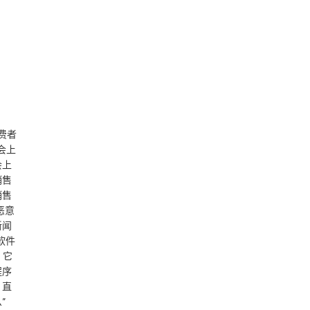
费者
会上
会上
销售
销售
恶意
新闻
软件
。它
程序
，直
”