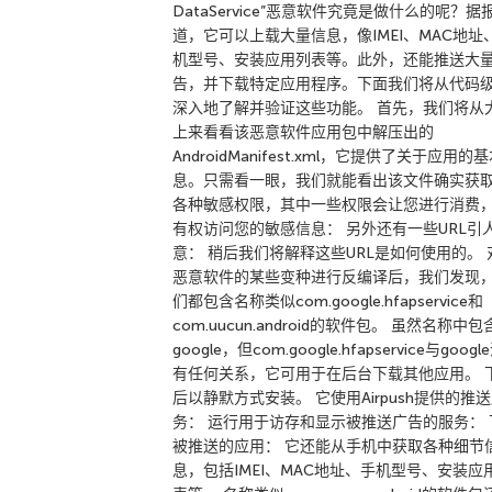
DataService”恶意软件究竟是做什么的呢？据
道，它可以上载大量信息，像IMEI、MAC地址
机型号、安装应用列表等。此外，还能推送大
告，并下载特定应用程序。下面我们将从代码
深入地了解并验证这些功能。 首先，我们将从
上来看看该恶意软件应用包中解压出的
AndroidManifest.xml，它提供了关于应用的
息。只需看一眼，我们就能看出该文件确实获
各种敏感权限，其中一些权限会让您进行消费
有权访问您的敏感信息： 另外还有一些URL引
意： 稍后我们将解释这些URL是如何使用的。 
恶意软件的某些变种进行反编译后，我们发现
们都包含名称类似com.google.hfapservice和
com.uucun.android的软件包。 虽然名称中包
google，但com.google.hfapservice与googl
有任何关系，它可用于在后台下载其他应用。 
后以静默方式安装。 它使用Airpush提供的推
务： 运行用于访存和显示被推送广告的服务： 
被推送的应用： 它还能从手机中获取各种细节
息，包括IMEI、MAC地址、手机型号、安装应