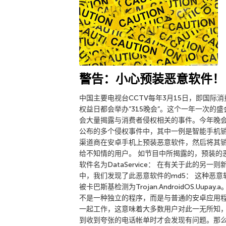
警告：小心预装恶意软件！
中国主要电视台CCTV每年3月15日，即国际消
权益日都会举办”315晚会”。这个一年一次的盛
会大量揭露与消费者侵权相关的事件。今年晚
公布的多个侵权事件中，其中一例是智能手机
渠道商在安卓手机上预装恶意软件，然后将其
给不知情的用户。 如节目中所揭露的，预装的
软件名为DataService： 在有关于此的另一则
中，我们发现了此恶意软件的md5： 这种恶意
被卡巴斯基检测为Trojan.AndroidOS.Uupay.a
不是一种独立的程序，而是与普通的安卓应用
一起工作，这意味着大多数用户对此一无所知
到收到夸张的电话帐单时才会发现有问题。那么