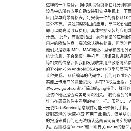
这样的一个设备。 据称此设备能够在几分钟内
设备中的所有应用自动安装到安卓手机上。下
应用菜单附带价格表，每安装一件的价格从10到
美分不等。 通过预装列出的应用，高鸿股份加
即可以向高鸿收取费用，具体根据安装的应用
计费。 此外，有报告指出，高鸿预装的应用会
用户的隐私信息。高鸿承认确有此事，但同时
他们只是收集IMEI、MAC地址、型号和应用列
统计信息，不会采集与手机号、通讯录和通话
等相关的信息。但我们发现收集用户敏感隐私
的Trojan-Spy.AndroidOS.Agent.k似乎与高鸿
某种关系。 从反编译的代码中，我们可以看出
实能上传用户的通话记录，并在30秒后重拨。 
对www.goohi.cn执行简单的ping操作，就可
证该IP地址是否确实与高鸿相关。 我们看到的I
址与在恶意软件中看到的完全一样。虽然CCT
光说DataService恶意软件可能已预装到手机
提到高鸿的”大唐神器”可用于此目的，但单从CC
的报道来看我们还无法确认这两者间有确实的
系。然而根据”uucun”和一则有关uucun的新