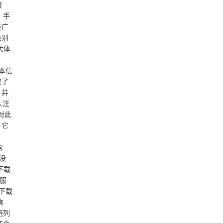
报
、手
量广
级别
大体
基本信
取了
，并
人注
对此
，它
含
e没
下载
送服
下载
信
用列