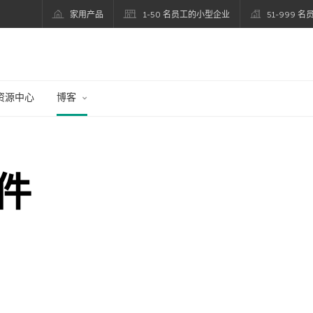
家用产品
1-50 名员工的小型企业
51-999 
资源中心
博客
件