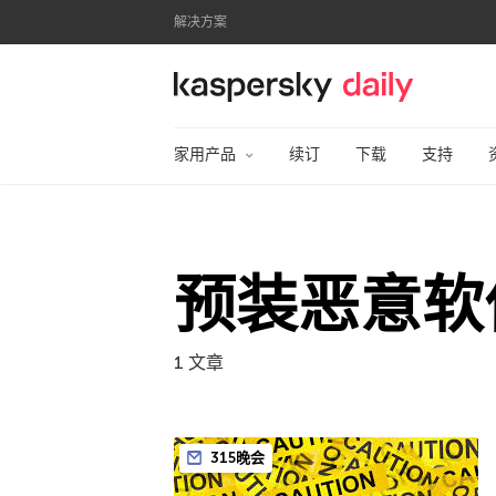
解决方案
卡巴斯基官方博客
家用产品
续订
下载
支持
预装恶意软
1 文章
315晚会