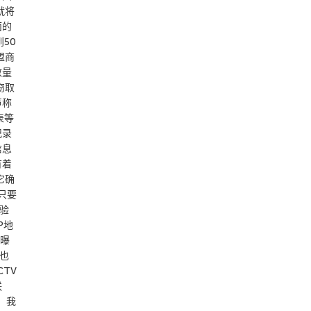
就将
面的
50
盟商
数量
窃取
声称
表等
记录
信息
有着
它确
只要
以验
P地
V曝
，也
TV
联
闻，我