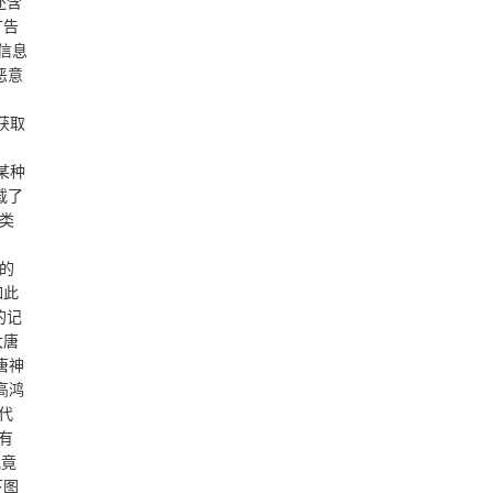
还含
广告
信息
恶意
以获取
是某种
载了
e类
目的
如此
的记
大唐
唐神
高鸿
代
有
究竟
下图