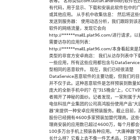
表等。 名称类似com.uucun.android的软件包
有代码，用于显示、下载和安装此软件包中的
或其他应用。 从手机中收集信息： 然后将这些
发送到服务器： 使用动态分析，我们跟踪到该
软件的网络流量，发现它会向
http://******mall1.plat96.com/进行请求，
需要访存的应用列表：
http://******mall1.plat96.com/本身看起来
类型的非官方安卓商店： 我们从访存列表中下
一些应用，所有这些应用都包含与DataServic
型相同的恶意软件。 现在，我们已经很清楚
DataService恶意软件的主要功能，但我们的
并不仅于此。这种恶意软件是怎样预装到数量
庞大的全新手机中的？在”315晚会”上，CCTV
者揭开了神秘的面纱。记者发现，一家附属于
电信科技产业集团的公司高鸿股份使用产品”大
器”来提供一种安卓应用预装服务。截止目前，
股份已经拥有4600多家预装加盟代理商。这些
理商安装的应用数已超过4600万，每个月都会
100多万台手机上预装各种应用。 “大唐神器”
长什么样？它看上去不像一件艺术品，只是像