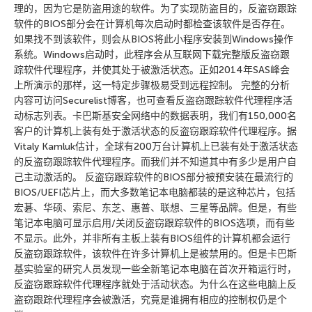
理的，因为它是防盗用途的软件。为了实现防盗目的，反盗窃跟踪
软件的BIOS部分会在计算机每次启动时都检查该软件是否存在。
如果找不到该软件，则会从BIOS将此小程序安装到Windows操作
系统。Windows启动时，此程序会从互联网下载完整版反盗窃跟
踪软件代理程序，并使其处于被激活状态。正如2014年SAS峰会
上所演示的那样，这一特定步骤极易受到远程控制。 完整的分析
内容可访问Securelist博客，也可查看反盗窃跟踪软件代理程序活
动标志列表。卡巴斯基安全网络中的数据表明，我们有150,000名
客户的计算机上装有处于激活状态的反盗窃跟踪软件代理程序。据
Vitaly Kamluk估计，全球有200万台计算机上已装有处于激活状态
的反盗窃跟踪软件代理程序。而我们并不知道其中有多少是用户自
己主动激活的。 反盗窃跟踪软件的BIOS部分被预安装在最流行的
BIOS/UEFI芯片上，而大多数笔记本电脑都装的是这种芯片，包括
宏碁、华硕、索尼、东芝、惠普、联想、三星等品牌。但是，有些
笔记本电脑可显示启用/关闭反盗窃跟踪软件的BIOS选项，而有些
不显示。此外，并非所有主板上装有BIOS组件的计算机都会运行
反盗窃跟踪软件，该软件在许多计算机上是被禁用的。但是卡巴斯
基实验室的研究人员发现一些全新笔记本电脑在首次开箱运行时，
反盗窃跟踪软件代理程序就处于活动状态。为什么在这些电脑上反
盗窃跟踪代理程序会被激活，究竟是谁拥有相应的控制权仍是个