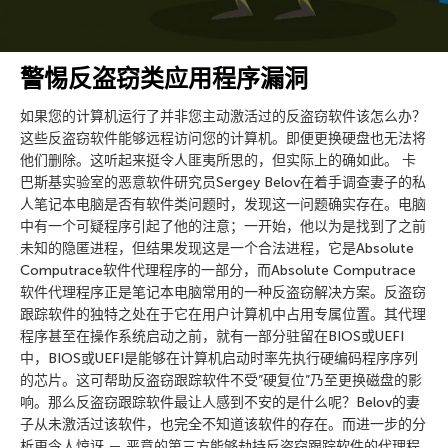
警惕反盗窃类应用程序漏洞
如果您的计算机运行了并非您主动激活过的反盗窃软件该怎么办？
这些反盗窃软件能够远程访问您的计算机。即便更换硬盘也无法将
他们删除。这听起来挺令人匪夷所思的，但实际上的确如此。 卡
巴斯基实验室的恶意软件研究员Sergey Belov在着手调查妻子的私
人笔记本电脑是否有软件类问题时，发现这一问题确实存在。电脑
中有一个可疑程序引起了他的注意；一开始，他以为是找到了之前
未知的隐匿进程，但结果发现这是一个合法进程，它是Absolute
Computrace软件代理程序的一部分，而Absolute Computrace
软件代理程序正是笔记本电脑常用的一种反盗窃解决方案。反盗窃
跟踪软件的独特之处在于它在用户计算机中占用专属位置。其代理
程序甚至在操作系统启动之前，就有一部分驻留在BIOS或UEFI
中，BIOS或UEFI是能够在计算机启动时率先执行硬编码程序序列
的芯片。这可帮助反盗窃跟踪软件不受”硬复位”乃至更换磁盘的影
响。那么反盗窃跟踪软件最让人感到不安的是什么呢？Belov的妻
子从未激活过该软件，也完全不知道该软件的存在。而进一步的分
析更令人惊讶 － 恶意的第三方能够劫持反盗窃跟踪软件的代理程