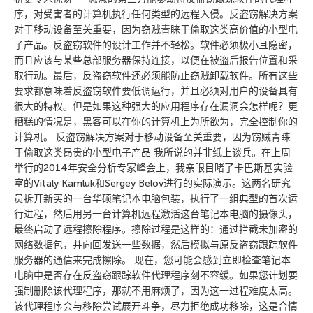
序，对受害者的计算机执行任何类型的远程入侵。反盗窃解决方案
对于移动设备至关重要，因为窃贼青睐于偷取这类高价值的小型电
子产品。反盗窃软件的设计工作并不轻松。软件必须极小且隐密，
而且应该与某些总部服务器保持连接，以便在被盗后报告位置和采
取行动。最后，反盗窃软件还必须能防止窃贼卸载软件。所有这些
要求都意味着反盗窃软件要低调运行，并且必须对用户的设备具有
很大的特权。但是如果这种强大的应用程序存在漏洞会怎样呢？更
糟糕的情况是，黑客可以在你的计算机上为所欲为，完全控制你的
计算机。 反盗窃解决方案对于移动设备至关重要，因为窃贼青睐
于偷取这类昂贵的小型电子产品 我所说的并非纸上谈兵。在上周
举行的2014年安全分析专家峰会上，我亲眼目睹了卡巴斯基实验
室的Vitaly Kamluk和Sergey Belov进行的实际演示。这两名研究
员拆开新买的一台华硕笔记本电脑包装，执行了一组典型的首次运
行进程，然后用另一台计算机远程激活这台笔记本电脑的摄像头，
最终启动了远程擦除程序。擦除过程是这样的：通过拦截未加密的
网络数据包，并向回发送一些数据，然后模拟与原反盗窃跟踪软件
服务器的通信来完成擦除。 现在，您可能会感到立即检查笔记本
电脑中是否存在反盗窃跟踪软件代理程序刻不容缓。如果您计划要
强制删除该代理程序，那就不用麻烦了，因为这一过程难度太高。
该代理程序会与移除尝试展开斗争，尽力拒绝成功移除，这是合情