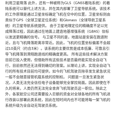
利用卫星降落 此外，还有一种被称为GLS（GNSS着陆系统）的着
陆系统可以替代上述方法，并在其内部署了卫星导航系统。该技术
的工作原理是通过卫星坐标确定飞机在空中的位置，卫星坐标则由
类似于GPS（全球卫星定位系统）和Glonass（全球导航卫星系
统）的卫星导航系统提供。 由于卫星地理定位的精确度不足以完
成降落过程，因此通过在地面上建造地基增强系统（GBAS）信标
以发送更精确的信号。 与卫星不同的是，地面站是安装在跑道附
近，且与飞机降落距离非常近。因此，飞机的位置坐标偏差不会超
过10英尺（约合3米）。该系统的主要优势是成本低廉、可靠且引
导飞机降落到滑翔跑道线的精确度更高。 所有这些技术解决方案
目前已投入使用，但借助所有这些技术是否最终能实现全自动飞
行，目前依然还无法得到确切的答案。从理论上讲，实现全自动飞
行的所有技术目前均可提供，如今的飞机驾驶员除非发生紧急状况
一般不会随意接管机载系统的控制权。 问题是一旦发生紧急状
况，人类无法完全信任电子设备能够完全掌控局面。因此即使在不
久的将来，人类仍然无法完全舍弃飞机驾驶员这一职位。除此之
外，各家航空公司还需要投入巨额的资金对全球各地的所有飞机进
行改装以部署此类系统，因此在短时间内也不可能将每一架飞机的
系统升级为全自动无驾驶员系统。