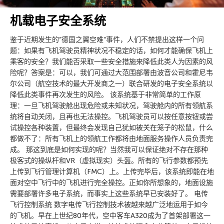
机载电子安全系统
鉴于近期发生的”德国之翼空难“事件，人们不禁提出这样一个问
题：如果有飞机驾驶员精神状况不稳定的话，如何才能确保飞机上
乘客的安全？我们能否采取一些安全措施来降低此类人为因素的风
险呢？答案是：可以，我们可通过大范围部署由波音公司和霍尼韦
尔公司（航空技术的最大开发商之一）联合研发的电子安全系统以
降低此类事件再次发生的风险。 该系统基于非常简单的工作原
理：一旦飞机驾驶舱出现危险或未知状况，驾驶舱内的所有领航系
统将自动关闭，且再也无法操控。飞机驾驶员可以按任意按钮或尝
试操控各种装置，但最终会发现自己犹如被关在笼子的松鼠，什么
都做不了：所有飞机上的领航工作都将由地面服务操作人员负责完
成。 那这到底是如何实现的呢？当然我可以保证绝对不存在那种
极客式的操纵杆和VR（虚拟现实）头盔。所有的飞行参数都预先
上传到飞行管理计算机（FMC）上。上传完毕后，该系统即能在地
面对空中飞行中的飞机进行完全操控。正如你所想象的，地面设施
需要部署许多电子系统，而事实上这些系统早已安装好了。 电传
飞行控制系统 数字电传飞行控制技术被越来越广泛地运用于如今
的飞机。早在上世纪80年代，空中客车A320成为了首架部署这一