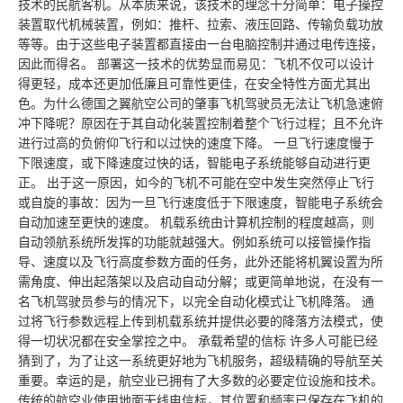
技术的民航客机。从本质来说，该技术的理念十分简单：电子操控
装置取代机械装置，例如：推杆、拉索、液压回路、传输负载功放
等等。由于这些电子装置都直接由一台电脑控制并通过电传连接，
因此而得名。 部署这一技术的优势显而易见：飞机不仅可以设计
得更轻，成本还更加低廉且可靠性更佳，在安全特性方面尤其出
色。为什么德国之翼航空公司的肇事飞机驾驶员无法让飞机急速俯
冲下降呢？原因在于其自动化装置控制着整个飞行过程；且不允许
进行过高的负俯仰飞行和以过快的速度下降。 一旦飞行速度慢于
下限速度，或下降速度过快的话，智能电子系统能够自动进行更
正。 出于这一原因，如今的飞机不可能在空中发生突然停止飞行
或自旋的事故：因为一旦飞行速度低于下限速度，智能电子系统会
自动加速至更快的速度。 机载系统由计算机控制的程度越高，则
自动领航系统所发挥的功能就越强大。例如系统可以接管操作指
导、速度以及飞行高度参数方面的任务，此外还能将机翼设置为所
需角度、伸出起落架以及启动自动分解；或更简单地说，在没有一
名飞机驾驶员参与的情况下，以完全自动化模式让飞机降落。 通
过将飞行参数远程上传到机载系统并提供必要的降落方法模式，使
得一切状况都在安全掌控之中。 承载希望的信标 许多人可能已经
猜到了，为了让这一系统更好地为飞机服务，超级精确的导航至关
重要。幸运的是，航空业已拥有了大多数的必要定位设施和技术。
传统的航空业使用地面无线电信标，其位置和频率已保存在飞机的