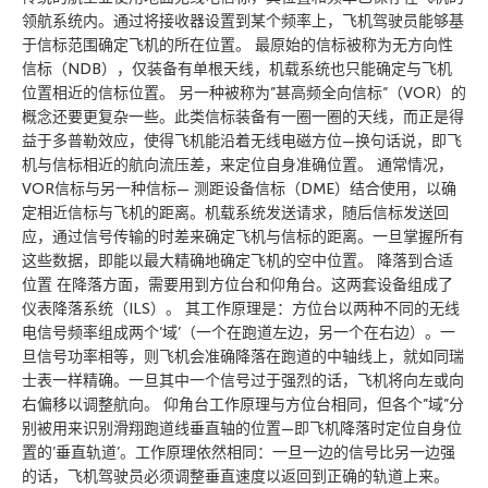
领航系统内。通过将接收器设置到某个频率上，飞机驾驶员能够基
于信标范围确定飞机的所在位置。 最原始的信标被称为无方向性
信标（NDB），仅装备有单根天线，机载系统也只能确定与飞机
位置相近的信标位置。 另一种被称为”甚高频全向信标“（VOR）的
概念还要更复杂一些。此类信标装备有一圈一圈的天线，而正是得
益于多普勒效应，使得飞机能沿着无线电磁方位—换句话说，即飞
机与信标相近的航向流压差，来定位自身准确位置。 通常情况，
VOR信标与另一种信标— 测距设备信标（DME）结合使用，以确
定相近信标与飞机的距离。机载系统发送请求，随后信标发送回
应，通过信号传输的时差来确定飞机与信标的距离。一旦掌握所有
这些数据，即能以最大精确地确定飞机的空中位置。 降落到合适
位置 在降落方面，需要用到方位台和仰角台。这两套设备组成了
仪表降落系统（ILS）。 其工作原理是：方位台以两种不同的无线
电信号频率组成两个’域’（一个在跑道左边，另一个在右边）。一
旦信号功率相等，则飞机会准确降落在跑道的中轴线上，就如同瑞
士表一样精确。一旦其中一个信号过于强烈的话，飞机将向左或向
右偏移以调整航向。 仰角台工作原理与方位台相同，但各个”域”分
别被用来识别滑翔跑道线垂直轴的位置—即飞机降落时定位自身位
置的’垂直轨道’。工作原理依然相同：一旦一边的信号比另一边强
的话，飞机驾驶员必须调整垂直速度以返回到正确的轨道上来。