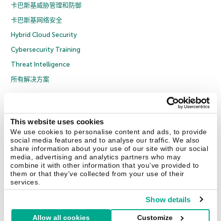
卡巴斯基威胁管理和防御
卡巴斯基网络安全
Hybrid Cloud Security
Cybersecurity Training
Threat Intelligence
所有解决方案
© 2026 年 AO Kaspersky Lab 版权所有并保留所有权利。
隐私策略
反腐败政策
许可协议 B2C
许可协议 B2B
License Agreement B2B
This website uses cookies
京ICP备12053225号
京公网安备 11010102001169号
Cookies
We use cookies to personalise content and ads, to provide
social media features and to analyse our traffic. We also
share information about your use of our site with our social
联系我们
关于我们
合作伙伴
Blog
资源中心
新闻稿
media, advertising and analytics partners who may
combine it with other information that you’ve provided to
them or that they’ve collected from your use of their
Securelist
Eugene Personal Blog
services.
Show details
Allow all cookies
Customize