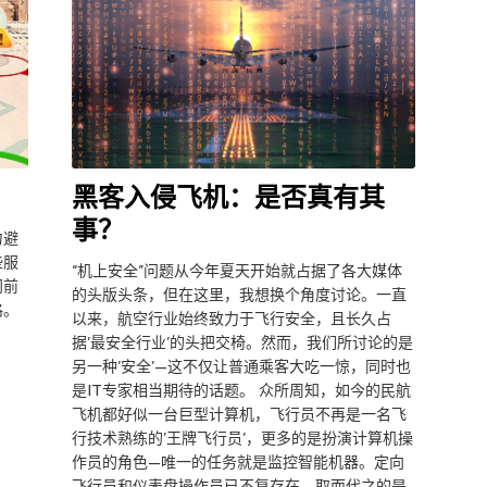
黑客入侵飞机：是否真有其
事？
力避
些服
“机上安全”问题从今年夏天开始就占据了各大媒体
门前
的头版头条，但在这里，我想换个角度讨论。一直
路。
以来，航空行业始终致力于飞行安全，且长久占
据’最安全行业’的头把交椅。然而，我们所讨论的是
另一种’安全’—这不仅让普通乘客大吃一惊，同时也
是IT专家相当期待的话题。 众所周知，如今的民航
飞机都好似一台巨型计算机，飞行员不再是一名飞
行技术熟练的’王牌飞行员’，更多的是扮演计算机操
作员的角色—唯一的任务就是监控智能机器。定向
飞行员和仪表盘操作员已不复存在，取而代之的是