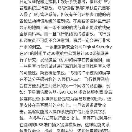
自定义适配器连接机上娱乐系统总线，借此对飞行
管理系统进行篡改。 尽管该名”黑客”承认自己黑客
入侵了飞行管理系统，但没有任何证据表明他的确
曾设法劫持该系统的控制权。在乘客多媒体显示屏
显示的地图上画一条不同的航线与真正更改航线完
全是两码事。而一旦飞行航线真的被更改，飞行员
和调度员不可能不会注意到，事后一定会进行非常
严肃的调查。 一家俄罗斯安全公司Digital Security
在5年的时间里对30家航空公司总计500架航班进
行了研究，发现这些飞机中的确存在安全漏洞，而
一些黑客也曾尝试过进行漏洞利用以寻找黑客入侵
的可能性。简要概括来说，飞机的IT系统内的确存
在不法分子感兴趣的’入侵切入点’： 飞行管理系统
旨在方便系统之间通讯的另一个网域的路由器，例
如：卫星通信服务器- SATCOM 多媒体服务器 终端
多媒体设备 多媒体设备是较为容易攻击的目标，通
常安装在乘客面前的座位上。一旦该设备遭受攻
击，黑客就能潜入操作系统内并借此感染其它系
统。 有多种方式可执行此类攻击。黑客可以利用存
在漏洞的USB端口插入键盘模拟器，这样就能向系
统发送命令。或者，举例来说，还能使用拇指驱动