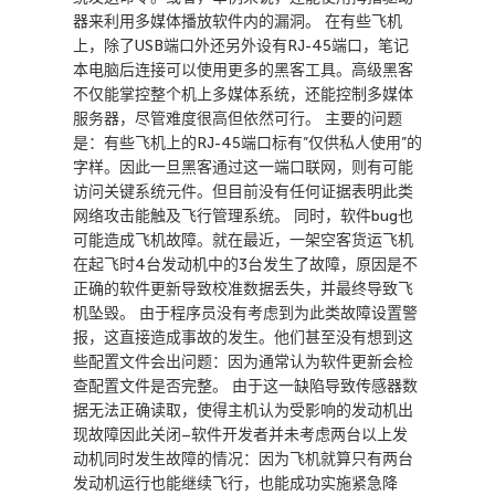
器来利用多媒体播放软件内的漏洞。 在有些飞机
上，除了USB端口外还另外设有RJ-45端口，笔记
本电脑后连接可以使用更多的黑客工具。高级黑客
不仅能掌控整个机上多媒体系统，还能控制多媒体
服务器，尽管难度很高但依然可行。 主要的问题
是：有些飞机上的RJ-45端口标有”仅供私人使用”的
字样。因此一旦黑客通过这一端口联网，则有可能
访问关键系统元件。但目前没有任何证据表明此类
网络攻击能触及飞行管理系统。 同时，软件bug也
可能造成飞机故障。就在最近，一架空客货运飞机
在起飞时4台发动机中的3台发生了故障，原因是不
正确的软件更新导致校准数据丢失，并最终导致飞
机坠毁。 由于程序员没有考虑到为此类故障设置警
报，这直接造成事故的发生。他们甚至没有想到这
些配置文件会出问题：因为通常认为软件更新会检
查配置文件是否完整。 由于这一缺陷导致传感器数
据无法正确读取，使得主机认为受影响的发动机出
现故障因此关闭–软件开发者并未考虑两台以上发
动机同时发生故障的情况：因为飞机就算只有两台
发动机运行也能继续飞行，也能成功实施紧急降