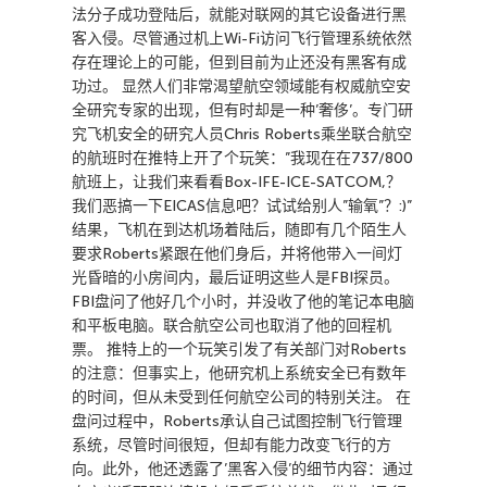
法分子成功登陆后，就能对联网的其它设备进行黑
客入侵。尽管通过机上Wi-Fi访问飞行管理系统依然
存在理论上的可能，但到目前为止还没有黑客有成
功过。 显然人们非常渴望航空领域能有权威航空安
全研究专家的出现，但有时却是一种’奢侈’。专门研
究飞机安全的研究人员Chris Roberts乘坐联合航空
的航班时在推特上开了个玩笑：”我现在在737/800
航班上，让我们来看看Box-IFE-ICE-SATCOM,？
我们恶搞一下EICAS信息吧？试试给别人”输氧”？:)”
结果，飞机在到达机场着陆后，随即有几个陌生人
要求Roberts紧跟在他们身后，并将他带入一间灯
光昏暗的小房间内，最后证明这些人是FBI探员。
FBI盘问了他好几个小时，并没收了他的笔记本电脑
和平板电脑。联合航空公司也取消了他的回程机
票。 推特上的一个玩笑引发了有关部门对Roberts
的注意：但事实上，他研究机上系统安全已有数年
的时间，但从未受到任何航空公司的特别关注。 在
盘问过程中，Roberts承认自己试图控制飞行管理
系统，尽管时间很短，但却有能力改变飞行的方
向。此外，他还透露了’黑客入侵’的细节内容：通过