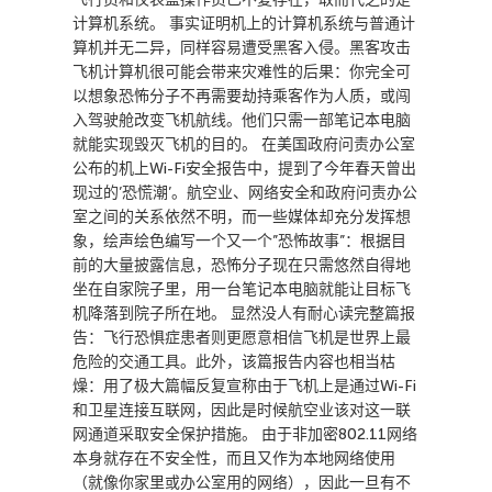
计算机系统。 事实证明机上的计算机系统与普通计
算机并无二异，同样容易遭受黑客入侵。黑客攻击
飞机计算机很可能会带来灾难性的后果：你完全可
以想象恐怖分子不再需要劫持乘客作为人质，或闯
入驾驶舱改变飞机航线。他们只需一部笔记本电脑
就能实现毁灭飞机的目的。 在美国政府问责办公室
公布的机上Wi-Fi安全报告中，提到了今年春天曾出
现过的’恐慌潮’。航空业、网络安全和政府问责办公
室之间的关系依然不明，而一些媒体却充分发挥想
象，绘声绘色编写一个又一个”恐怖故事”：根据目
前的大量披露信息，恐怖分子现在只需悠然自得地
坐在自家院子里，用一台笔记本电脑就能让目标飞
机降落到院子所在地。 显然没人有耐心读完整篇报
告：飞行恐惧症患者则更愿意相信飞机是世界上最
危险的交通工具。此外，该篇报告内容也相当枯
燥：用了极大篇幅反复宣称由于飞机上是通过Wi-Fi
和卫星连接互联网，因此是时候航空业该对这一联
网通道采取安全保护措施。 由于非加密802.11网络
本身就存在不安全性，而且又作为本地网络使用
（就像你家里或办公室用的网络），因此一旦有不