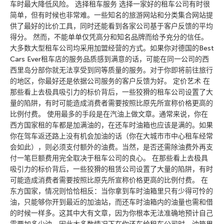
车时最大降低风险。 选择租车服务 选择一家好的租车公司有时很
简单，但有时候也非常难。一些知名的旅游网站和分类集合网站提
供了最好的比价工具，同时还能看到各家公司基于客户反馈的平均
得分。 然而，不能单单仅凭高分和知名品牌而给予充分的信任。
大多数大型租车公司均采用加盟经营的方式。如果你对德国的Best
Cars Ever租车店的服务品质感到满意的话，可能在同一公司的西
西里岛分部你就无法享受到同等质量的服务。对于你即将前往旅行
的地区，你最好还是依据公司服务的客户反馈为好。 定价艺术 在
那些看上去极具吸引力的标价背后，一些狡猾的租车公司设置了大
量的陷阱，有时可能造成消费者需要按照比原先所宣称价格更高的
比例付费。 使用最多的手段是在汽油上做文章。通常来说，你在
西方国家租的车都是加满油的，在还车时油箱也应该是满的。如果
你在驾车返还路上没有机会加油的话（你在大城市市中心租车经常
会如此），则必须支付额外的油费。当然，是否还需除油费外再支
付一笔巨额费用完全取决于租车公司的良心。 在那些看上去极具
吸引力的标价背后，一些狡猾的租赁公司设置了大量的陷阱，有时
可能造成消费者需要按照比原先所宣称价格更高的比例付费。 在
东方国家，情况则恰恰相反：当你拿到车时油箱里只有少得可怜的
油，只能够你开到最近的加油站，而还车时油箱内的油量也需和借
的时候一样多。这其中大有文章，因为你根本无法准确地预计自己