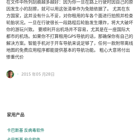
在文件中所列刮痕越多越好：因为你一旦在路上行驶时因自己的原
因发生小的刮擦，就可以用这张清单作为免赔依据了。 尤其在东
方国家，这并没有什么不妥，对你租用的车各个面进行拍照并检查
轮胎状况。一旦在行驶很长一段路程后轮胎发生爆炸，将大大破坏
你的游玩兴致。 要顺利开出机场并不容易，尤其是在一座国际大
都市的机场。如果你不打算租用GPS导航的话，那确保你有自己的
解决方案。智能手机对于开车导航来说足够了，任何一款附带离线
地图的免费应用程序都能提供基本的导航功能。 粗心大意将付出
惨重代价
2015 年05 月28日
家用产品
卡巴斯基 反病毒软件
卡巴斯基 安全软件