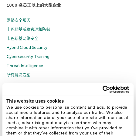
1000 名员工以上的大型企业
网络安全服务
卡巴斯基威胁管理和防御
卡巴斯基网络安全
Hybrid Cloud Security
Cybersecurity Training
Threat Intelligence
所有解决方案
© 2026 年 AO Kaspersky Lab 版权所有并保留所有权利。
隐私策略
反腐败政策
许可协议 B2C
许可协议 B2B
License Agreement B2B
This website uses cookies
京ICP备12053225号
京公网安备 11010102001169号
Cookies
We use cookies to personalise content and ads, to provide
social media features and to analyse our traffic. We also
share information about your use of our site with our social
联系我们
关于我们
合作伙伴
Blog
资源中心
新闻稿
media, advertising and analytics partners who may
combine it with other information that you’ve provided to
them or that they’ve collected from your use of their
Securelist
Eugene Personal Blog