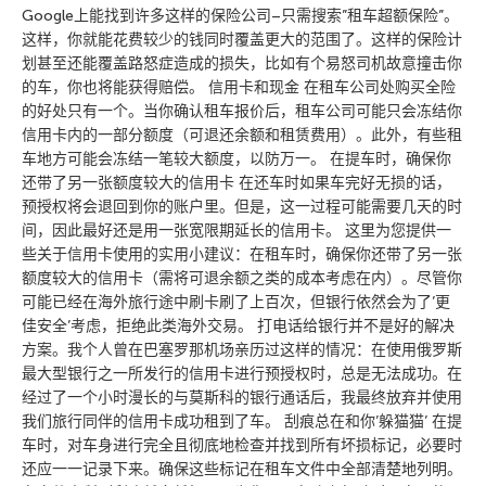
Google上能找到许多这样的保险公司–只需搜索”租车超额保险”。
这样，你就能花费较少的钱同时覆盖更大的范围了。这样的保险计
划甚至还能覆盖路怒症造成的损失，比如有个易怒司机故意撞击你
的车，你也将能获得赔偿。 信用卡和现金 在租车公司处购买全险
的好处只有一个。当你确认租车报价后，租车公司可能只会冻结你
信用卡内的一部分额度（可退还余额和租赁费用）。此外，有些租
车地方可能会冻结一笔较大额度，以防万一。 在提车时，确保你
还带了另一张额度较大的信用卡 在还车时如果车完好无损的话，
预授权将会退回到你的账户里。但是，这一过程可能需要几天的时
间，因此最好还是用一张宽限期延长的信用卡。 这里为您提供一
些关于信用卡使用的实用小建议：在租车时，确保你还带了另一张
额度较大的信用卡（需将可退余额之类的成本考虑在内）。尽管你
可能已经在海外旅行途中刷卡刷了上百次，但银行依然会为了’更
佳安全’考虑，拒绝此类海外交易。 打电话给银行并不是好的解决
方案。我个人曾在巴塞罗那机场亲历过这样的情况：在使用俄罗斯
最大型银行之一所发行的信用卡进行预授权时，总是无法成功。在
经过了一个小时漫长的与莫斯科的银行通话后，我最终放弃并使用
我们旅行同伴的信用卡成功租到了车。 刮痕总在和你’躲猫猫’ 在提
车时，对车身进行完全且彻底地检查并找到所有坏损标记，必要时
还应一一记录下来。确保这些标记在租车文件中全部清楚地列明。