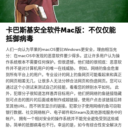
卡巴斯基安全软件Mac版：不仅仅能
抵御病毒
人们一向认为苹果的macOS要比Windows更安全，理由相当充
分：在macOS中发现的恶意软件要少得多。这让许多用户认为操
作系统根本不需要任何保护。但很遗憾，他们错的很彻底：恶意软
件并不是对计算机用户的唯一在线威胁。 例如，网络钓鱼会危害
到所有平台上的用户。专业设计的网上钓鱼网页可能看起来和真正
的网页相差无几，让很多人无法分辨合法网页和伪造网页。您可以
通过这个小测试来测试自己的技能，看看您的辨别水平如何。 此
外，犯罪分子很知道怎样愚弄目标用户，他们把网络钓鱼链接隐藏
到可点击的图片的后面或者制作成超链接，使用户点击该链接后转
至其他URL，而不转至显示的链接。犯罪分子使用网络钓鱼可窃取
银行数据、社交网络帐户、电子邮件和Steam及其他游戏服务中的
帐户。 拥有一个相对安全的操作系统并不能完全避免受到这些威
胁，简单的抵御病毒也不行。幸运的是，如今有综合性安全解决方