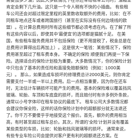
需要加多少油，因此大多数情况下在你还车给租车公司时，油箱里
肯定会剩下几升油。这只是一个令人稍有不快的小插曲。 有些租
车公司还会对超过限定里程的英里数收取额外的费用，比如：在不
同租车地点还车或者跨国旅行（甚至在实际没有任何边境线的欧
盟）。在计算总费用时所有这些细节都必须考虑在内。在了解了所
有这些内容以后，即使其中’最便宜’的选项都是猫腻十足。 在美
国，有些租车服务费用并不包括保险（更不用提税了，税金总是在
总费用计算得出后再加上）。这是很大一笔钱：某些情况下，保险
费用甚至超过了租车费本身。 不确定的保险 顺便我们再提一下保
险。选择适合的保险计划极为重要。大多数情况下，你的保险计划
中只包含了基本的责任险和直接免赔额保险（例如：1000美
元）。 那么，如果造成车损坏的修理费总计2000美元，则你肯定
需要支付一半或一半以上费用。后一点相当重要，因为你在还车
时，无法估计车辆损坏可能产生的费用。基本的保险难以覆盖挡风
玻璃、轮胎、车顶和车底盘的损坏，而且赔付时有许多例外条款，
通常以小号字体印在租车协议的最底下。 租车公司大多数情况都
会建议你保全险，这样的话你保险计划中的超额部分就无法退还
了。你千万不要傻乎乎地接受这个报价。首先，额外的费用相当
高，有时甚至超过租车总价。其次，所谓的’全险’计划并没有覆盖
某些类型的车损，比如：轮胎和挡风玻璃等的损坏。 通常来说，
有些专业车险公司会提供对客户更有利的超额退还方案。在