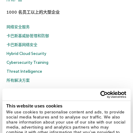
1000 名员工以上的大型企业
网络安全服务
卡巴斯基威胁管理和防御
卡巴斯基网络安全
Hybrid Cloud Security
Cybersecurity Training
Threat Intelligence
所有解决方案
© 2026 年 AO Kaspersky Lab 版权所有并保留所有权利。
隐私策略
反腐败政策
许可协议 B2C
许可协议 B2B
License Agreement B2B
This website uses cookies
京ICP备12053225号
京公网安备 11010102001169号
Cookies
We use cookies to personalise content and ads, to provide
social media features and to analyse our traffic. We also
share information about your use of our site with our social
联系我们
关于我们
合作伙伴
Blog
资源中心
新闻稿
media, advertising and analytics partners who may
combine it with other information that you’ve provided to