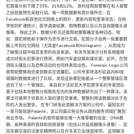
犯罪案分别下降了33%、21%和12%。 高科技帮助警察在有人报警
之前就能预先采取行动。每一项数据都有其价值所在：在
Facebook和其他社交网络上的照片、更新内容和登录状态；当地
学校的旷课统计；医学调查结果、购物数据以及公共监视摄像头录
像等。 除此之外，数据分析员还能帮助警察确定各种动态，例
如：罪犯将枪和子弹作为货币进行交易。犯罪分子会将一些重要数
据上传到社交网站（尤其是Facebook和Instagram），从而成为
了破案过程中极其宝贵的信息来源。 有关专家表示分析系统能够
成功对街头犯罪进行预测，例如汽车盗窃案和谋杀案。此外，在预
测街头骚乱以及恐怖活动时也同样表现出色。 Forensic Logic公司
曾帮助警察局侦查到数名在逃嫌犯。公司专家将洛杉矶县内80座
城镇的数据库进行了比较，发现这些罪犯偷偷从一个警察管辖区潜
逃到了另一个管辖区。 来自宾夕法尼亚大学犯罪学系的专家团队
基于包括本地警察分局报告在内的各种数据研究出了一种算法。该
算法可被用于侦查杀人案的潜在受害者。警察利用该数据对处于危
险的人发出警告。 在专门研发此类解决方案的公司中，最知名的
一家可能就是Palantir，该公司最近将业务从政府服务领域扩展到
商业市场。 Palantir的软件能够处理一大堆零散的信息：DNA数
据、各种来源的音频和视频录像（包括公共监视摄像头录像）、监
控车辆交易的注册车辆牌照以及许多其它全球选择项。 这项解决