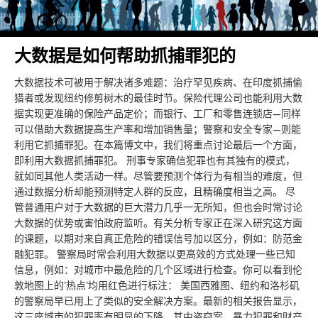
大数据是如何帮助抓捕罪犯的
大数据技术可被用于解决诸多难题：治疗罕见疾病、在印度抓捕偷
猎者或发现纽约修剪树木的最佳时节。保险代理公司也能利用大数
据实现更准确的保险产品定价；而银行、工厂和零售连锁店—同样
可以借助大数据提高生产率和增加销售量；警察和安全专家—则能
利用它抓捕罪犯。在本篇博文中，我们将重点讨论最后一个方面，
即利用大数据抓捕罪犯。 刑事专家确信犯罪也有其独有的模式，
就如同其他人类活动一样。尽管要预测个体行为有相当的难度，但
通过数据分析却能预测特定人群的反应，且精确度相当之高。 尽
管普通用户对于大数据的巨大潜力几乎一无所知，但也会时常讨论
大数据的优势或害怕政府监听。有关分析专家正在深入研究这方面
的课题，以期对来自真正危险的错误信号加以区分，例如：防范金
融犯罪。 警察局时常会利用大数据以更高效的方式处理一些已知
信息，例如：对城市中最危险的几个区域进行检查。你可以看到伦
敦地图上的’热点’均用红色进行标注： 美国西雅图、纽约和洛杉矶
的警察局早已用上了类似的安全解决方案。最新的相关报告显示，
这三座城市的犯罪率有明显的下降，其中盗窃案、暴力犯罪和财产