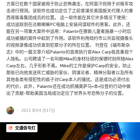
方案已在数个国家被用于防止恐怖袭击，在阿富汗则用于对叛军攻
击进行预测。该软件也成功定位了之前曾谋杀美国报关代理人的墨
西哥贩毒集团成员的位置。 这一软件能在其它许多情况下使用：
成功追踪到在达赖喇嘛PC电脑上安装间谍软件的黑客。此外，还
能在另一项重大案件中运用：Palantir在猥亵儿童者施暴一小时后
成功被捕的案件中起到了作用。该软件利用纽约市公共监视摄像头
的视频录像成功侦查到犯罪分子的所在位置。 刊登在《福布斯杂
志》中的一篇文章介绍Palantir的首席执行官Alex Carp极其重视个
人隐私。公司聘请了一名叫做Mike的身材壮硕的保镖时刻伴随Alex
Carp左右，几乎形影不离。Mike的工作是保护Carp的安全，防止
那些已向他发送死亡威胁的家伙、阴谋论者、精神分裂者以及所有
其他各类有侵犯性的疯子对Carp本人的骚扰。这是成功必须付出
的代价，此外，Palantir还在成功抓捕奥萨马•本•拉登的行动中做
出了贡献-帮助美国当局成功定位了世界头号恐怖分子的位置。
2015 年04 月17日
交通信号灯