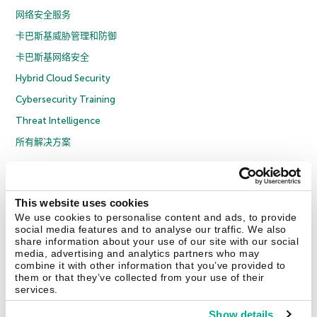
网络安全服务
卡巴斯基威胁管理和防御
卡巴斯基网络安全
Hybrid Cloud Security
Cybersecurity Training
Threat Intelligence
所有解决方案
© 2026 年 AO Kaspersky Lab 版权所有并保留所有权利。
隐私策略
反腐败政策
许可协议 B2C
许可协议 B2B
License Agreement B2B
This website uses cookies
京ICP备12053225号
京公网安备 11010102001169号
Cookies
We use cookies to personalise content and ads, to provide
social media features and to analyse our traffic. We also
share information about your use of our site with our social
联系我们
关于我们
合作伙伴
Blog
资源中心
新闻稿
media, advertising and analytics partners who may
combine it with other information that you’ve provided to
them or that they’ve collected from your use of their
Securelist
Eugene Personal Blog
services.
Show details