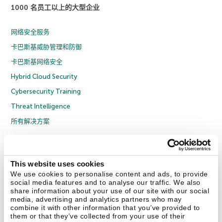
1000 名员工以上的大型企业
网络安全服务
卡巴斯基威胁管理和防御
卡巴斯基网络安全
Hybrid Cloud Security
Cybersecurity Training
Threat Intelligence
所有解决方案
© 2026 年 AO Kaspersky Lab 版权所有并保留所有权利。
隐私策略
反腐败政策
许可协议 B2C
许可协议 B2B
License Agreement B2B
This website uses cookies
京ICP备12053225号
京公网安备 11010102001169号
Cookies
We use cookies to personalise content and ads, to provide
social media features and to analyse our traffic. We also
share information about your use of our site with our social
联系我们
关于我们
合作伙伴
Blog
资源中心
新闻稿
media, advertising and analytics partners who may
combine it with other information that you’ve provided to
them or that they’ve collected from your use of their
Securelist
Eugene Personal Blog