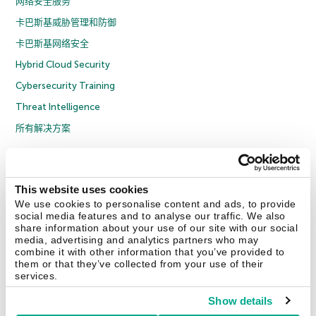
网络安全服务
卡巴斯基威胁管理和防御
卡巴斯基网络安全
Hybrid Cloud Security
Cybersecurity Training
Threat Intelligence
所有解决方案
© 2026 年 AO Kaspersky Lab 版权所有并保留所有权利。
隐私策略
反腐败政策
许可协议 B2C
许可协议 B2B
License Agreement B2B
This website uses cookies
京ICP备12053225号
京公网安备 11010102001169号
Cookies
We use cookies to personalise content and ads, to provide
social media features and to analyse our traffic. We also
share information about your use of our site with our social
联系我们
关于我们
合作伙伴
Blog
资源中心
新闻稿
media, advertising and analytics partners who may
combine it with other information that you’ve provided to
them or that they’ve collected from your use of their
Securelist
Eugene Personal Blog
services.
Show details