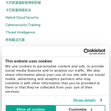
卡巴斯基威胁管理和防御
卡巴斯基网络安全
Hybrid Cloud Security
Cybersecurity Training
Threat Intelligence
所有解决方案
© 2026 年 AO Kaspersky Lab 版权所有并保留所有权利。
隐私策略
反腐败政策
许可协议 B2C
许可协议 B2B
License Agreement B2B
This website uses cookies
京ICP备12053225号
京公网安备 11010102001169号
Cookies
We use cookies to personalise content and ads, to provide
social media features and to analyse our traffic. We also
share information about your use of our site with our social
联系我们
关于我们
合作伙伴
Blog
资源中心
新闻稿
media, advertising and analytics partners who may
combine it with other information that you’ve provided to
them or that they’ve collected from your use of their
Securelist
Eugene Personal Blog
services.
Show details
Allow all cookies
Customize