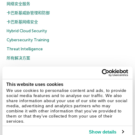
网络安全服务
卡巴斯基威胁管理和防御
卡巴斯基网络安全
Hybrid Cloud Security
Cybersecurity Training
Threat Intelligence
所有解决方案
© 2026 年 AO Kaspersky Lab 版权所有并保留所有权利。
隐私策略
反腐败政策
许可协议 B2C
许可协议 B2B
License Agreement B2B
This website uses cookies
京ICP备12053225号
京公网安备 11010102001169号
Cookies
We use cookies to personalise content and ads, to provide
social media features and to analyse our traffic. We also
share information about your use of our site with our social
联系我们
关于我们
合作伙伴
Blog
资源中心
新闻稿
media, advertising and analytics partners who may
combine it with other information that you’ve provided to
them or that they’ve collected from your use of their
Securelist
Eugene Personal Blog
services.
Show details