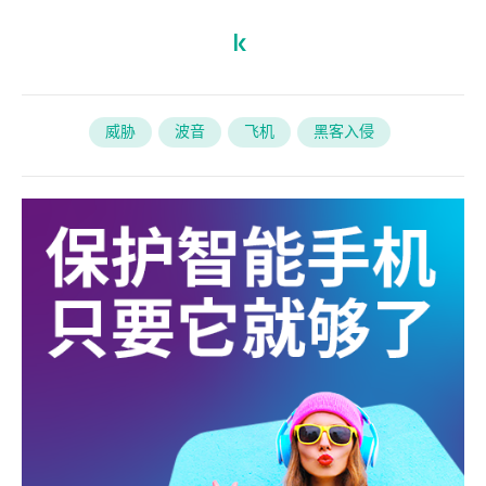
威胁
波音
飞机
黑客入侵