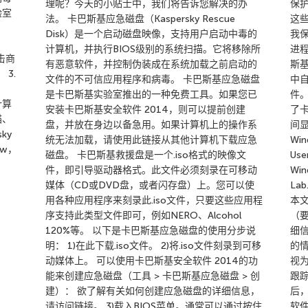
理呢？今天的小贴士中，我们将告诉您解决的办
保
验室
法。 卡巴斯基应急磁盘（Kaspersky Rescue
这些
Disk）是一个启动磁盘映像，支持用户启动中毒的
我
计算机，并执行BIOS级别的系统扫描。它将移除所
进
击商
有恶意软件，并控制伪装成在系统加载之前启动的
斯基
 3.
文件的不可信应用程序和病毒。 卡巴斯基应急磁盘
中
是卡巴斯基实验室推出的一种免费工具。如果您已
件
计算
安装卡巴斯基安全软件 2014，则可以提前创建
了
描、
盘，并放在身边以备急用。如果计算机上的操作系
间
ky
统无法加载，请使用此链接从其他计算机下载应急
Win
ow，
磁盘。 卡巴斯基救援盘是一个.iso格式的映像文
Use
件，即引导驱动器格式。此文件必须刻录在可移动
Win
媒体（CD或DVD盘，或者闪存盘）上。您可以使
La
用各种应用程序来刻录此.iso文件，只要这些应用程
本
序支持此类型文件即可，例如NERO、Alcohol
（
120%等。 以下是卡巴斯基应急磁盘的使用分步说
细
明： 1)在此下载.iso文件。 2)将.iso文件刻录到可移
的
动媒体上。 可以使用卡巴斯基安全软件 2014的功
视
能来创建应急磁盘（工具 > 卡巴斯基应急磁盘 > 创
跟
建）： 欲了解有关如何创建应急磁盘的详细信息，
后
请访问链接。 3)载入BIOS菜单。通常可以通过按住
软