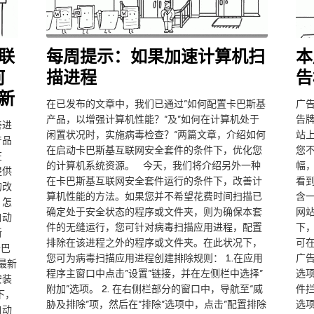
联
每周提示：如果加速计算机扫
本
何
描进程
告
新
在已发布的文章中，我们已通过”如何配置卡巴斯基
广
产品，以增强计算机性能？“及”如何在计算机处于
告
善进
闲置状况时，实施病毒检查？“两篇文章，介绍如何
站
产品
在启动卡巴斯基互联网安全套件的条件下，优化您
您
在
的计算机系统资源。 今天，我们将介绍另外一种
幅
提供
在卡巴斯基互联网安全套件运行的条件下，改善计
看
的改
算机性能的方法。如果您并不希望花费时间扫描已
含
，怎
确定处于安全状态的程序或文件夹，则为确保本套
网
自动
件的无缝运行，您可针对病毒扫描应用进程，配置
下
新
排除在该进程之外的程序或文件夹。在此状况下，
可在
卡巴
您可为病毒扫描应用进程创建排除规则： 1.在应用
广
最新
程序主窗口中点击”设置”链接，并在左侧栏中选择”
选
安装
附加”选项。 2. 在右侧栏部分的窗口中，导航至“威
件
下，
胁及排除”项，然后在“排除”选项中，点击”配置排除
选
自动