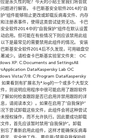
护应是永久性的呢？今天的小贴士里我们将会就
问题进行解答。 卡巴斯基安全软件2014的”自
保护”组件能够阻止更改或卸载反病毒文件、内存
程和注册表事件，使得这类尝试徒劳无功。 卡巴
安全软件2014中的”自我保护”组件在默认设置
自动启用。但可能在有些情况下则应该禁用此组
。以下是最常见的需要禁用此组件的情况。 安装
卡巴斯基安全软件2014后不久发现，可用磁盘空
显著减少。请检查卡巴斯基实验室文件夹： ОС
dows XP: C:Documents and SettingsAll
rsApplication DataKaspersky Lab ОС
dows Vista/7/8: C:Program DataKaspersky
b. 如果看到有扩展名为*.log的一个或多个大型文
文件，则说明应用程序中很可能启用了跟踪软件
要了解如何检查跟踪是否已启用并禁用跟踪的详
信息，请阅读本文）。如果在启用了”自我保护”
情况下尝试卸载这些文件，此组件会将这种尝试
为未授权操作，而不允许执行。因此要成功卸载
踪文件，首先应该暂时禁用”自我保护”。卸载
，别忘了重新启用此组件，这样才能确保反病毒
件稳定、安全地工作。 要启用/禁用自我保护组