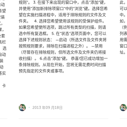
规则”。 3. 在接下来出现的窗口中，点击”添加“键，
此
自动
并使用”添加新排除项窗口“中的”浏览”键。选择您希
可
希望
望在实施扫描进程中，适用于排除规则的文件及文
中
安装
件夹。 4. 选择您希望使用该规则的受保护组件。
如，
式，
如果您希望使所选项，跳过所有类型的扫描，则请
（例
骤，
选中所有复选框。 5. 在”状态“选项页面中，您可以
列表
全套
选择下述规则状态： —启动（所选文件及文件夹将
用需
具栏
按照规则要求，排除在扫描进程之外）。 —禁用
窗口
，选
（尽管存在排除规则，但所选文件及文件夹仍将接
址
自动
收扫描）。 6.点击”添加“键。 恭喜!您已成功增加一
装
条排除规则。从现在开始，您将无需花费时间扫描
动
预先指定的文件夹或事项。
基实
。
 卡
2013 年09 月18日