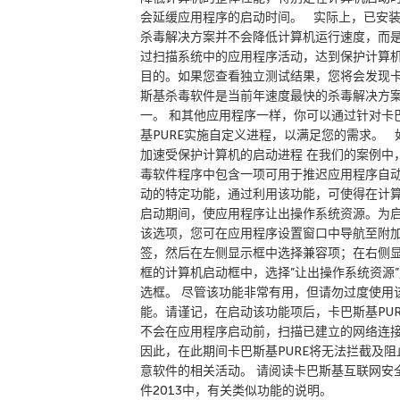
会延缓应用程序的启动时间。 实际上，已安
杀毒解决方案并不会降低计算机运行速度，而
过扫描系统中的应用程序活动，达到保护计算
目的。如果您查看独立测试结果，您将会发现
斯基杀毒软件是当前年速度最快的杀毒解决方
一。 和其他应用程序一样，你可以通过针对卡
基PURE实施自定义进程，以满足您的需求。 
加速受保护计算机的启动进程 在我们的案例中
毒软件程序中包含一项可用于推迟应用程序自
动的特定功能，通过利用该功能，可使得在计
启动期间，使应用程序让出操作系统资源。为
该选项，您可在应用程序设置窗口中导航至附
签，然后在左侧显示框中选择兼容项；在右侧
框的计算机启动框中，选择”让出操作系统资源”
选框。 尽管该功能非常有用，但请勿过度使用
能。请谨记，在启动该功能项后，卡巴斯基PUR
不会在应用程序启动前，扫描已建立的网络连
因此，在此期间卡巴斯基PURE将无法拦截及阻
意软件的相关活动。 请阅读卡巴斯基互联网安
件2013中，有关类似功能的说明。