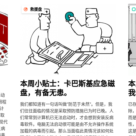
救援盘
本周小贴士：卡巴斯基应急磁
本
盘，有备无患。
我
彩动
用程
我们都知道有一句话叫做”防范于未然”。但是，我
已
计
们往往面临的情况是采取预防措施已为时已晚。人
除
获取
们常常到计算机已无法启动时，才会想到安装反病
而
款现代
毒软件。电脑无法启动很可能是由不允许操作系统
性
反病
加载的病毒而引起。那么当面临此类情况该如何处
这
病毒