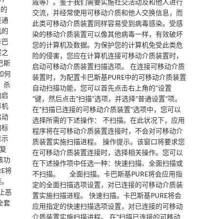
戚等）。鉴于我们需要实施社交活动及和他人进行
装的
交流，并经常使用可移动介质和他人交换信息，而
是通
此类可移动介质装置同样容易受到病毒感染。受感
机的
染的移动介质装置可以像其他病毒一样，有效破坏
卡巴
您的计算机及数据。为保护您的计算机免受此类危
案之
险的侵害，您应在计算机连接可移动介质装置时，
巴斯
启动可移动介质装置扫描选项。 在连接可移动介质
如何
装置时，为配置卡巴斯基PURE中的可移动介质装置
，杀
自动扫描功能，您可以首先点击右上角的”设置
动启
“键，然后点击”扫描“选项，并选择”普通设置“项。
算机
在”扫描已连接的可移动介质装置“选项中，您可以
启动
选择所需的下述操作： 不扫描。在此状况下，应用
加标
程序将在可移动介质装置连接时，不会对可移动介
显示
质装置实施扫描进程。 操作提示。该窗口将要求您
复
在可移动介质装置连接时，选择相关操作。您可以
该功
在下述操作项中任选一种：快速扫描、全面扫描或
E将
不扫描。 全面扫描。卡巴斯基PURE将会应用指
接。
定的全面扫描选项设置，对已连接的可移动介质装
止恶
置实施扫描进程。 快速扫描。卡巴斯基PURE将会
全套
应用指定的快速扫描选项设置，对已连接的可移动
介质装置实施扫描进程。 在”扫描已连接的可移动