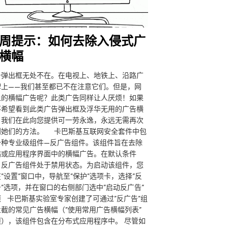
周提示：如何去除入侵式广
横幅
告弹出框无处不在。在电视上、地铁上、沿路广
牌上——我们甚至都已不在注意它们。但是，网
上的横幅广告呢？此类广告同样让人厌烦！如果
不希望看到此类广告弹出框及浮华无用的广告横
，我们在此向您提供可一劳永逸，永远无需再次
到她们的方法。 卡巴斯基互联网安全套件中包
一种专业级组件—反广告组件。该组件旨在去除
站或应用程序界面中的横幅广告。在默认条件
，反广告组件处于禁用状态。为启动该组件，您
”设置”窗口中，导航至”保护”选项卡，选择”反
告”选项，并在窗口的右侧部门选中”启动反广告”
项 卡巴斯基实验室专家创建了可通过”反广告”组
拦截的常见广告横幅（”使用常用广告横幅列表”
项），该组件包含在分布式应用程序中。 尽管如