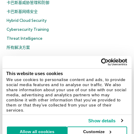
卡巴斯基威胁管理和防御
卡巴斯基网络安全
Hybrid Cloud Security
Cybersecurity Training
Threat Intelligence
所有解决方案
© 2026 年 AO Kaspersky Lab 版权所有并保留所有权利。
隐私策略
反腐败政策
许可协议 B2C
许可协议 B2B
License Agreement B2B
This website uses cookies
京ICP备12053225号
京公网安备 11010102001169号
Cookies
We use cookies to personalise content and ads, to provide
social media features and to analyse our traffic. We also
share information about your use of our site with our social
联系我们
关于我们
合作伙伴
Blog
资源中心
新闻稿
media, advertising and analytics partners who may
combine it with other information that you’ve provided to
them or that they’ve collected from your use of their
Securelist
Eugene Personal Blog
services.
Show details
Allow all cookies
Customize