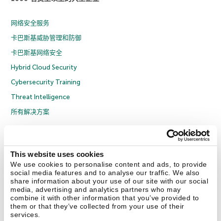
网络安全服务
卡巴斯基威胁管理和防御
卡巴斯基网络安全
Hybrid Cloud Security
Cybersecurity Training
Threat Intelligence
所有解决方案
© 2026 年 AO Kaspersky Lab 版权所有并保留所有权利。
隐私策略
反腐败政策
许可协议 B2C
许可协议 B2B
License Agreement B2B
This website uses cookies
京ICP备12053225号
京公网安备 11010102001169号
Cookies
We use cookies to personalise content and ads, to provide
social media features and to analyse our traffic. We also
share information about your use of our site with our social
联系我们
关于我们
合作伙伴
Blog
资源中心
新闻稿
media, advertising and analytics partners who may
combine it with other information that you’ve provided to
them or that they’ve collected from your use of their
Securelist
Eugene Personal Blog
services.