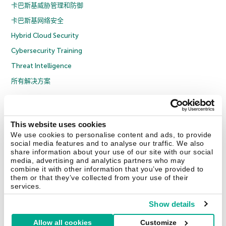
卡巴斯基威胁管理和防御
卡巴斯基网络安全
Hybrid Cloud Security
Cybersecurity Training
Threat Intelligence
所有解决方案
© 2026 年 AO Kaspersky Lab 版权所有并保留所有权利。
隐私策略
反腐败政策
许可协议 B2C
许可协议 B2B
License Agreement B2B
This website uses cookies
京ICP备12053225号
京公网安备 11010102001169号
Cookies
We use cookies to personalise content and ads, to provide
social media features and to analyse our traffic. We also
share information about your use of our site with our social
联系我们
关于我们
合作伙伴
Blog
资源中心
新闻稿
media, advertising and analytics partners who may
combine it with other information that you’ve provided to
them or that they’ve collected from your use of their
Securelist
Eugene Personal Blog
services.
Show details
Allow all cookies
Customize