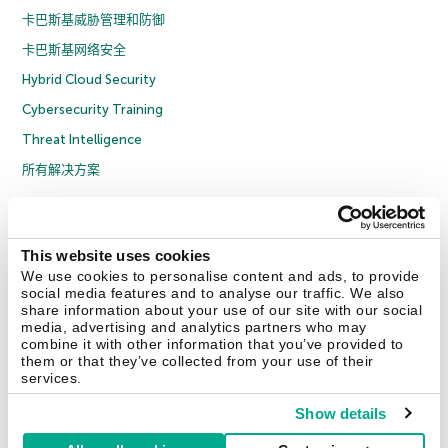
卡巴斯基威胁管理和防御
卡巴斯基网络安全
Hybrid Cloud Security
Cybersecurity Training
Threat Intelligence
所有解决方案
© 2026 年 AO Kaspersky Lab 版权所有并保留所有权利。
隐私策略
反腐败政策
许可协议 B2C
许可协议 B2B
License Agreement B2B
This website uses cookies
京ICP备12053225号
京公网安备 11010102001169号
Cookies
We use cookies to personalise content and ads, to provide
social media features and to analyse our traffic. We also
share information about your use of our site with our social
联系我们
关于我们
合作伙伴
Blog
资源中心
新闻稿
media, advertising and analytics partners who may
combine it with other information that you’ve provided to
them or that they’ve collected from your use of their
Securelist
Eugene Personal Blog
services.
Show details