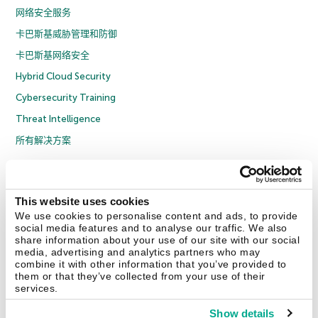
网络安全服务
卡巴斯基威胁管理和防御
卡巴斯基网络安全
Hybrid Cloud Security
Cybersecurity Training
Threat Intelligence
所有解决方案
© 2026 年 AO Kaspersky Lab 版权所有并保留所有权利。
隐私策略
反腐败政策
许可协议 B2C
许可协议 B2B
License Agreement B2B
This website uses cookies
京ICP备12053225号
京公网安备 11010102001169号
Cookies
We use cookies to personalise content and ads, to provide
social media features and to analyse our traffic. We also
share information about your use of our site with our social
联系我们
关于我们
合作伙伴
Blog
资源中心
新闻稿
media, advertising and analytics partners who may
combine it with other information that you’ve provided to
them or that they’ve collected from your use of their
Securelist
Eugene Personal Blog
services.
Show details