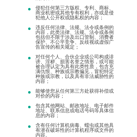
侵犯任何第三方版权、专利、商标、
商业机密或其他专有权利，亦或是侵
犯他人公开权或隐私权的内容；
违反任何法律、法规、法令或条例的
内容，此类法律、法规、法令或条例
包括但不限于涉及出口管制、消费者
保护、不公平竞争、反歧视或虚假广
告宣传的相关规定；
对任何个人、合伙企业或公司构成诽
谤、淫秽、损害名誉之情形，或可能
被合理认定为具有此类性质，包含充
满仇恨、种族或宗教偏见，冒犯特定
种族或宗教，以及具有非法威胁性的
内容；
能够使您从任何第三方处获得补偿或
对价的内容；
包含其他网站、邮政地址、电子邮件
地址、联系信息或电话号码等具体信
息的内容；
含有任何计算机病毒、蠕虫或其他具
有潜在破坏性的计算机程序或文件的
内容。