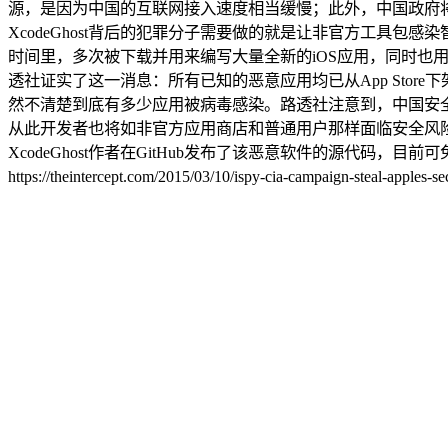
源，是因为中国的互联网接入速度相当缓慢；此外，中国政府将国
XcodeGhost背后的犯罪分子需要做的就是让非官方工具包感染智
时间里，多次被下载并用来编写大量全新的iOS应用，同时也用作
透社证实了这一消息：所有已知的恶意应用均已从App Stor
然不清楚到底有多少应用被病毒感染。路透社注意到，中国安全公司奇
从此开发者也将如非官方应用商店和普通用户那样面临安全风险。
XcodeGhost作者在GitHub发布了该恶意软件的源代码
https://theintercept.com/2015/03/10/ispy-cia-campaign-steal-a