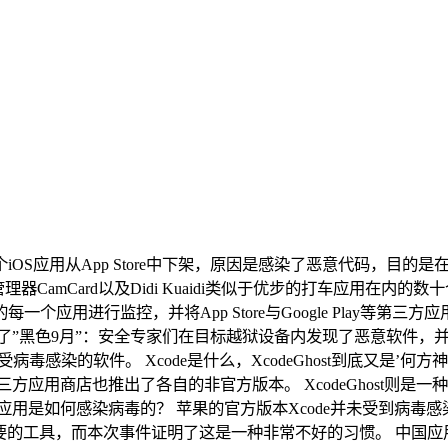
S应用从App Store中下架，原因是感染了恶意代码，目的是在苹
理器CamCard以及Didi Kuaidi类似于优步的打车应用在
的每一个应用进行监控，并将App Store与Google Play等
历了”黑色9月”：安全专家们在目标越狱设备内发现了恶意软件
re内发现了受病毒感染的软件。 Xcode是什么，XcodeGhost到底又是
多第三方应用商店也推出了各自的非官方版本。 XcodeGhost则
应用是如何感染病毒的？ 苹果的官方版本Xcode并未受到病毒
载必要的工具，而本次事件证明了这是一种非常不好的习惯。 中国