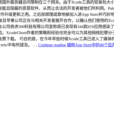
外服务器访问限制在三个网关。由于Xcode工具的安装包大小约
能且隐蔽的恶意软件，从而让合法的开发者被他们所利用。Palo Alt
升级更新之用。之后就顺理成章地被加入进App Store并巧
e下架且苹果公司正在与相关开发者展开合作，以确认他们使用的X
虎360科技有限公司宣称其已发现有344款iOS应用感染了Xco
XcodeGhost作者的策略和经验也完全可以为其他网络犯罪
，目前可免费下载。 巧合的是，在今年早些时候Xcode工具已进入了
pples-secrets/中有所提及。 …
Continue reading
据称App Store中的40