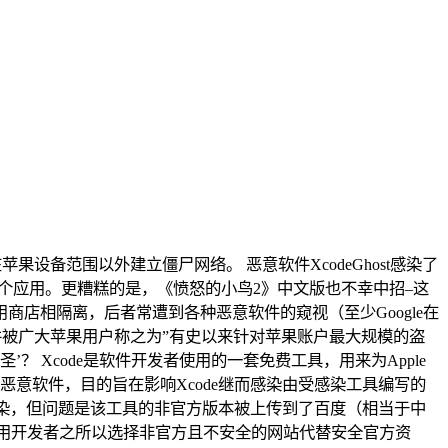
果设备范围以外建立僵尸网络。 恶意软件XcodeGhost感染了
内的数十个应用。更糟糕的是，《愤怒的小鸟2》中文版也不幸中招–这
第三方应用商店相隔离，后者常遭到各种恶意软件的窥视（至少Google在
，并被广大苹果用户称之为”有史以来针对苹果账户最大规模的盗
’何方神圣’？ Xcode是软件开发者使用的一套免费工具，用来为Apple
是一种恶意软件，目的旨在影响Xcode继而感染由受感染工具编写的
感染，但问题是该工具的非官方版本被上传到了百度（相当于中
应用开发者之所以选择非官方且不安全的网站代替安全官方资